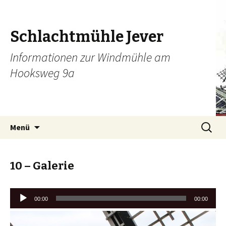
Schlachtmühle Jever
Informationen zur Windmühle am
Hooksweg 9a
Zum
Suche
Menü
Inhalt
nach:
springen
10 – Galerie
Audio-
00:00
00:00
Player