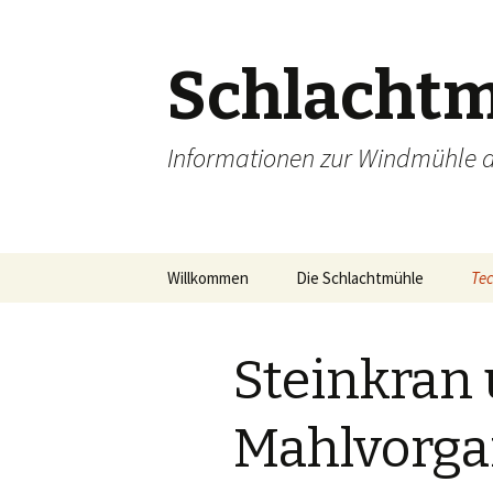
Schlachtm
Informationen zur Windmühle
Zum
Willkommen
Die Schlachtmühle
Tec
Inhalt
springen
Steinkran
Mahlvorg